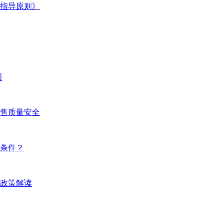
指导原则》
图
售质量安全
么条件？
》政策解读